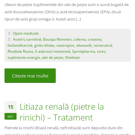
Uleiuri de pește Suplimentele din ulei de pește sunt o sursă bogată de
acid docosahexaenoic (DHA) și acid eicosapentaenoic (EPA), două
tipuri de acizi grași omega-3. Acești acizi [...]
Opinii medicale
Acetil-L-carnitină
,
Bacopa Monnieri
,
cofeina
,
creatina
,
fosfatidilserină
,
ginko biloba
,
nootropice
,
oboseală
,
resveratrol
,
Rhodiola Rosea
,
S-adenozil metionină
,
Sprintpharma
,
stres
,
suplimente energie
,
ulei de pește
,
Vitalitate
Citeste mai multe
Litiaza renală (pietre la
15
rinichi) – Tratament
oct.
Pietrele la rinichi (litiază renală, nefrolitiază) sunt depozite dure din