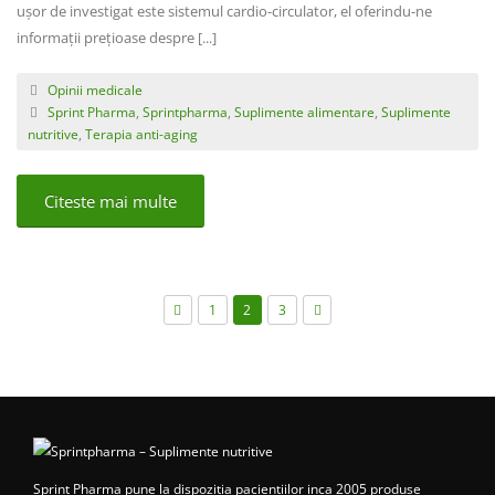
ușor de investigat este sistemul cardio-circulator, el oferindu-ne
informații prețioase despre [...]
Opinii medicale
Sprint Pharma
,
Sprintpharma
,
Suplimente alimentare
,
Suplimente
nutritive
,
Terapia anti-aging
Citeste mai multe
1
2
3
Sprint Pharma pune la dispozitia pacientiilor inca 2005 produse