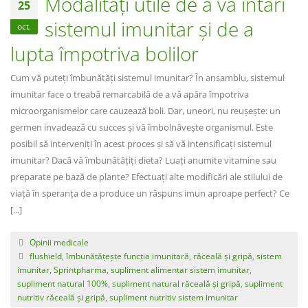
Modalități utile de a vă întări
25
sistemul imunitar și de a
oct.
lupta împotriva bolilor
Cum vă puteți îmbunătăți sistemul imunitar? În ansamblu, sistemul
imunitar face o treabă remarcabilă de a vă apăra împotriva
microorganismelor care cauzează boli. Dar, uneori, nu reușește: un
germen invadează cu succes și vă îmbolnăvește organismul. Este
posibil să interveniți în acest proces și să vă intensificați sistemul
imunitar? Dacă vă îmbunătățiți dieta? Luați anumite vitamine sau
preparate pe bază de plante? Efectuați alte modificări ale stilului de
viață în speranța de a produce un răspuns imun aproape perfect? Ce
[...]
Opinii medicale
flushield
,
îmbunătățește funcția imunitară
,
răceală și gripă
,
sistem
imunitar
,
Sprintpharma
,
supliment alimentar sistem imunitar
,
supliment natural 100%
,
supliment natural răceală și gripă
,
supliment
nutritiv răceală și gripă
,
supliment nutritiv sistem imunitar