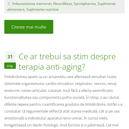
Imbunatatirea memoriei
,
NeuroMaxx
,
Sprintpharma
,
Suplimente
alimentare
,
Suplimente nutritive
Citeste mai multe
Ce ar trebui sa stim despre
31
terapia anti-aging?
aug.
Îmbătrânirea apare ca un ansamblu care afectează simultan toate
sistemele organismului: cardio-circulator, respirator, nervos, renal,
endocrin, osteo-articular, cutanat, însă fără a afecta semnificativ
funcţionalitatea sau componenta psiho-socială. În timp, s-au căutat
diferite repere pentru cuantificarea gradului de îmbătrânire. Astfel s-a
constatat că tegumentele reflectă atât starea medicală, cât și pe cea
emoțională a individului; aparatul reno-urinar, în cursul vieții,
înregistrează un declin fiziologic, însă funcția și-o păstrează. Cel mai