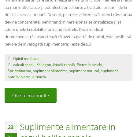
minerale și săruri care se formează la nivelul rinichilor. Pietrele la rinichi
au mai multe cauze și pot afecta orice parte a tractului urinar – de la
rinichi la vezica urinară. Deseori, pietrele se formează atunci când urina
devine concentrată, permițând mineralelor să se cristalizeze și să
adere unele la celelalte formând pietrele. Dacă medicul
dumneavoastră suspectează că aveți o piatră de rinichi, este posibil să
nevoie de investigații suplimentare: Teste de [...]
Opinii medicale
calculi renali
,
Kellagon
,
litiază renală
,
Pietre la rinichi
,
Sprintpharma
,
supliment alimentar
,
supliment natural
,
supliment
nutritiv pietre la rinichi
Citeste mai multe
Suplimente alimentare in
23
iul.