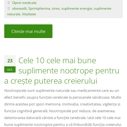
Opinii medicale
oboseală
,
Sprintpharma
,
stres
,
suplimente energie
,
suplimente
naturale
,
Vitalitate
Citeste mai multe
Cele 10 cele mai bune
23
suplimente nootrope pentru
oct.
a crește puterea creierului
Nootropicele sunt suplimente naturale sau medicamente care au un
efect benefic asupra funcției cerebrale la persoanele sănătoase. Multe
dintre acestea pot spori memoria, motivația, creativitatea, vigilența și
funcția cognitivă generală. Nootropicele pot reduce, de asemenea,
deteriorarea datorată vârstei a funcției cerebrale. Iată cele 10 cele mai
bune suplimente nootropice pentru a vă îmbunătăți funcția creierului.