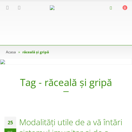
0
Acasa
»
răceală și gripă
Tag - răceală și gripă
Modalități utile de a vă întări
25
oct.