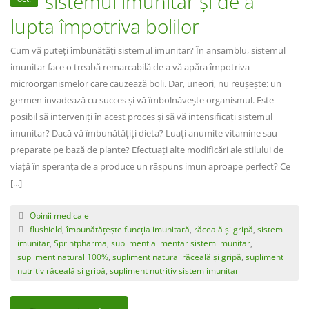
sistemul imunitar și de a
lupta împotriva bolilor
Cum vă puteți îmbunătăți sistemul imunitar? În ansamblu, sistemul
imunitar face o treabă remarcabilă de a vă apăra împotriva
microorganismelor care cauzează boli. Dar, uneori, nu reușește: un
germen invadează cu succes și vă îmbolnăvește organismul. Este
posibil să interveniți în acest proces și să vă intensificați sistemul
imunitar? Dacă vă îmbunătățiți dieta? Luați anumite vitamine sau
preparate pe bază de plante? Efectuați alte modificări ale stilului de
viață în speranța de a produce un răspuns imun aproape perfect? Ce
[...]
Opinii medicale
flushield
,
îmbunătățește funcția imunitară
,
răceală și gripă
,
sistem
imunitar
,
Sprintpharma
,
supliment alimentar sistem imunitar
,
supliment natural 100%
,
supliment natural răceală și gripă
,
supliment
nutritiv răceală și gripă
,
supliment nutritiv sistem imunitar