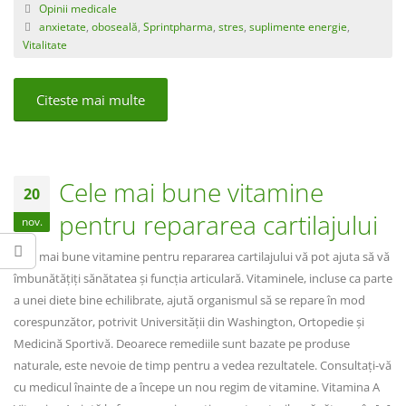
Opinii medicale
anxietate
,
oboseală
,
Sprintpharma
,
stres
,
suplimente energie
,
Vitalitate
Citeste mai multe
Cele mai bune vitamine
20
pentru repararea cartilajului
nov.
Cele mai bune vitamine pentru repararea cartilajului vă pot ajuta să vă
îmbunătățiți sănătatea și funcția articulară. Vitaminele, incluse ca parte
a unei diete bine echilibrate, ajută organismul să se repare în mod
corespunzător, potrivit Universității din Washington, Ortopedie și
Medicină Sportivă. Deoarece remediile sunt bazate pe produse
naturale, este nevoie de timp pentru a vedea rezultatele. Consultați-vă
cu medicul înainte de a începe un nou regim de vitamine. Vitamina A