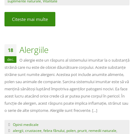
suplimente naturale
,
Vitalitate
Citeste mai multe
Alergiile
18
dec.
O alergie este un răspuns al sistemului imunitar la o substanță
străină care nu este de obicei dăunătoare corpului. Aceste substanțe
străine sunt numite alergeni. Acestea pot include anumite alimente,
polen sau animale de companie. Sarcina sistemului imunitar este să vă
mențină sănătoși luptând împotriva agenților patogeni nocivi. Ea face
acest lucru atacând orice crede că ar putea pune corpul în pericol. În
funcție de alergen, acest răspuns poate implica inflamație, strănut sau
o serie de alte simptome. Alergiile sunt frecvente. [...]
Opinii medicale
alergii
,
crustacee
,
febra fânului
,
polen
,
prurit
,
remedii naturale
,