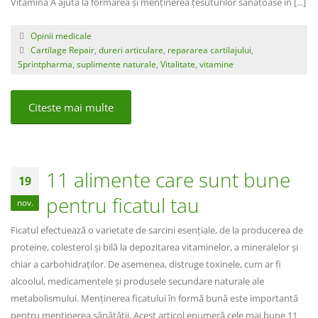
Vitamina A ajută la formarea și menținerea țesuturilor sănătoase în [...]
Opinii medicale
Cartilage Repair
,
dureri articulare
,
repararea cartilajului
,
Sprintpharma
,
suplimente naturale
,
Vitalitate
,
vitamine
Citeste mai multe
11 alimente care sunt bune
19
pentru ficatul tau
nov.
Ficatul efectuează o varietate de sarcini esențiale, de la producerea de
proteine, colesterol și bilă la depozitarea vitaminelor, a mineralelor și
chiar a carbohidraților. De asemenea, distruge toxinele, cum ar fi
alcoolul, medicamentele și produsele secundare naturale ale
metabolismului. Menținerea ficatului în formă bună este importantă
pentru menținerea sănătății. Acest articol enumeră cele mai bune 11