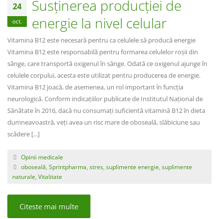
Susținerea producției de
24
energie la nivel celular
oct.
Vitamina B12 este necesară pentru ca celulele să producă energie
Vitamina B12 este responsabilă pentru formarea celulelor roșii din
sânge, care transportă oxigenul în sânge. Odată ce oxigenul ajunge în
celulele corpului, acesta este utilizat pentru producerea de energie.
Vitamina B12 joacă, de asemenea, un rol important în funcția
neurologică. Conform indicațiilor publicate de Institutul Național de
Sănătate în 2016, dacă nu consumați suficientă vitamină B12 în dieta
dumneavoastră, veți avea un risc mare de oboseală, slăbiciune sau
scădere [...]
Opinii medicale
oboseală
,
Sprintpharma
,
stres
,
suplimente energie
,
suplimente
naturale
,
Vitalitate
Citeste mai multe