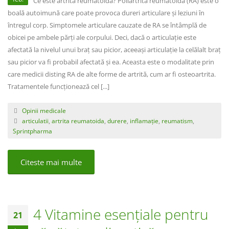
Ce este artrita reumatoidă? Poliartrita reumatoidă (RA) este o
boală autoimună care poate provoca dureri articulare și leziuni în
întregul corp. Simptomele articulare cauzate de RA se întâmplă de
obicei pe ambele părți ale corpului. Deci, dacă o articulație este
afectată la nivelul unui braț sau picior, aceeași articulație la celălalt braț
sau picior va fi probabil afectată și ea. Aceasta este o modalitate prin
care medicii disting RA de alte forme de artrită, cum ar fi osteoartrita.
Tratamentele funcționează cel [...]
Opinii medicale
articulatii
,
artrita reumatoida
,
durere
,
inflamație
,
reumatism
,
Sprintpharma
Citeste mai multe
4 Vitamine esențiale pentru
21