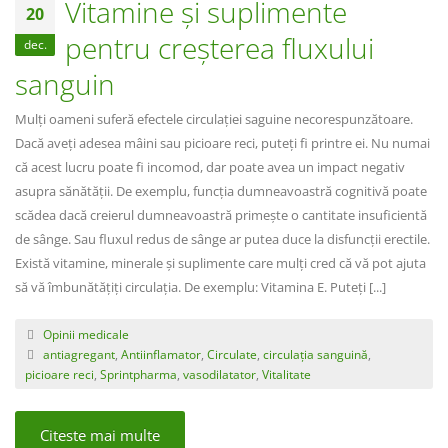
Vitamine și suplimente
20
pentru creșterea fluxului
dec.
sanguin
Mulți oameni suferă efectele circulației saguine necorespunzătoare.
Dacă aveți adesea mâini sau picioare reci, puteți fi printre ei. Nu numai
că acest lucru poate fi incomod, dar poate avea un impact negativ
asupra sănătății. De exemplu, funcția dumneavoastră cognitivă poate
scădea dacă creierul dumneavoastră primește o cantitate insuficientă
de sânge. Sau fluxul redus de sânge ar putea duce la disfuncții erectile.
Există vitamine, minerale și suplimente care mulți cred că vă pot ajuta
să vă îmbunătățiți circulația. De exemplu: Vitamina E. Puteți [...]
Opinii medicale
antiagregant
,
Antiinflamator
,
Circulate
,
circulația sanguină
,
picioare reci
,
Sprintpharma
,
vasodilatator
,
Vitalitate
Citeste mai multe