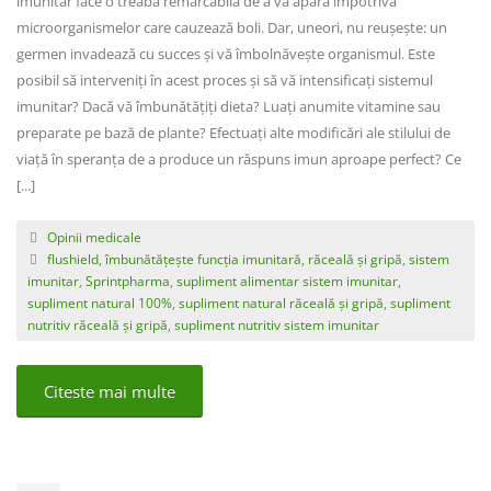
imunitar face o treabă remarcabilă de a vă apăra împotriva
microorganismelor care cauzează boli. Dar, uneori, nu reușește: un
germen invadează cu succes și vă îmbolnăvește organismul. Este
posibil să interveniți în acest proces și să vă intensificați sistemul
imunitar? Dacă vă îmbunătățiți dieta? Luați anumite vitamine sau
preparate pe bază de plante? Efectuați alte modificări ale stilului de
viață în speranța de a produce un răspuns imun aproape perfect? Ce
[...]
Opinii medicale
flushield
,
îmbunătățește funcția imunitară
,
răceală și gripă
,
sistem
imunitar
,
Sprintpharma
,
supliment alimentar sistem imunitar
,
supliment natural 100%
,
supliment natural răceală și gripă
,
supliment
nutritiv răceală și gripă
,
supliment nutritiv sistem imunitar
Citeste mai multe