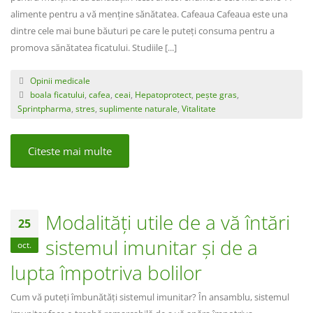
alimente pentru a vă menține sănătatea. Cafeaua Cafeaua este una
dintre cele mai bune băuturi pe care le puteți consuma pentru a
promova sănătatea ficatului. Studiile [...]
Opinii medicale
boala ficatului
,
cafea
,
ceai
,
Hepatoprotect
,
pește gras
,
Sprintpharma
,
stres
,
suplimente naturale
,
Vitalitate
Citeste mai multe
Modalități utile de a vă întări
25
sistemul imunitar și de a
oct.
lupta împotriva bolilor
Cum vă puteți îmbunătăți sistemul imunitar? În ansamblu, sistemul