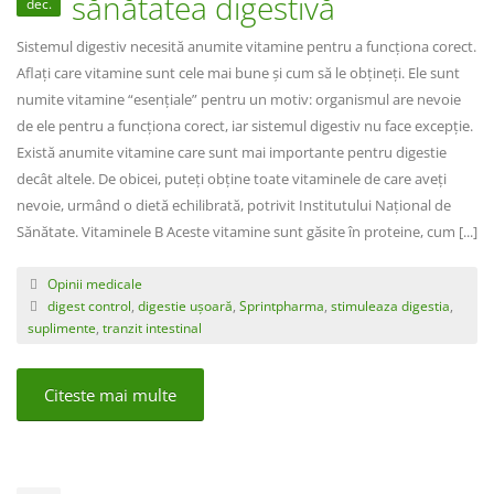
sănătatea digestivă
dec.
Sistemul digestiv necesită anumite vitamine pentru a funcționa corect.
Aflați care vitamine sunt cele mai bune și cum să le obțineți. Ele sunt
numite vitamine “esențiale” pentru un motiv: organismul are nevoie
de ele pentru a funcționa corect, iar sistemul digestiv nu face excepție.
Există anumite vitamine care sunt mai importante pentru digestie
decât altele. De obicei, puteți obține toate vitaminele de care aveți
nevoie, urmând o dietă echilibrată, potrivit Institutului Național de
Sănătate. Vitaminele B Aceste vitamine sunt găsite în proteine, cum [...]
Opinii medicale
digest control
,
digestie ușoară
,
Sprintpharma
,
stimuleaza digestia
,
suplimente
,
tranzit intestinal
Citeste mai multe