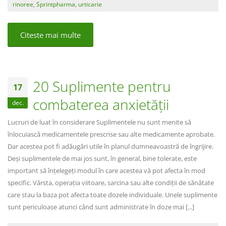
rinoree
,
Sprintpharma
,
urticarie
Citeste mai multe
20 Suplimente pentru
17
combaterea anxietății
dec.
Lucruri de luat în considerare Suplimentele nu sunt menite să
înlocuiască medicamentele prescrise sau alte medicamente aprobate.
Dar acestea pot fi adăugări utile în planul dumneavoastră de îngrijire.
Deși suplimentele de mai jos sunt, în general, bine tolerate, este
important să înțelegeți modul în care acestea vă pot afecta în mod
specific. Vârsta, operația viitoare, sarcina sau alte condiții de sănătate
care stau la baza pot afecta toate dozele individuale. Unele suplimente
sunt periculoase atunci când sunt administrate în doze mai [...]