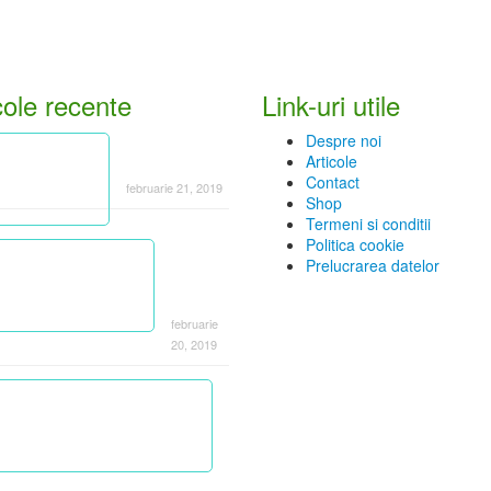
cole recente
Link-uri utile
Despre noi
Despre
Articole
osteoartrită
Contact
februarie 21, 2019
Shop
Termeni si conditii
Despre
Politica cookie
artrita
Prelucrarea datelor
reumato
idă
februarie
20, 2019