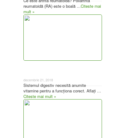
Ce este artrita reumatoidă? Poliartrita
reumatoidă (RA) este o boală …
Citeste mai
mult »
4 Vitamine esențiale pentru sănătatea
digestivă
decembrie 21, 2018
Sistemul digestiv necesită anumite
vitamine pentru a funcționa corect. Aflați …
Citeste mai mult »