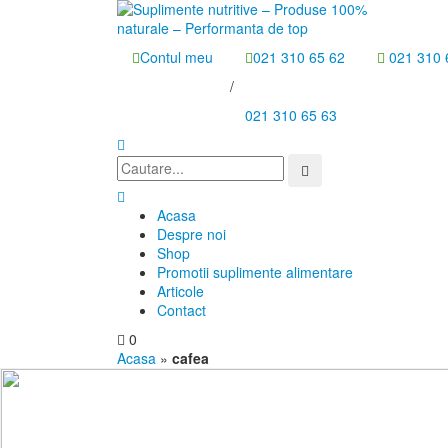
Contul meu
021 310 65 62
021 310 
/
021 310 65 63
Acasa
Despre noi
Shop
Promotii suplimente alimentare
Articole
Contact
0
Acasa
»
cafea