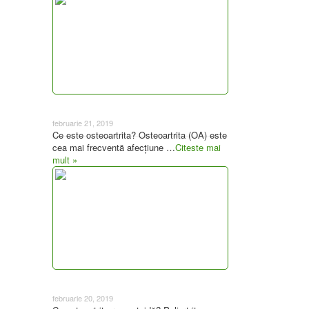
Despre osteoartrită
februarie 21, 2019
Ce este osteoartrita? Osteoartrita (OA) este
cea mai frecventă afecțiune …
Citeste mai
mult »
Despre artrita reumatoidă
februarie 20, 2019