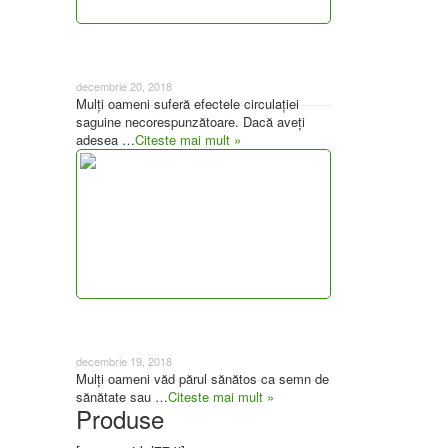
Vitamine și suplimente pentru creșterea
fluxului sanguin
decembrie 20, 2018
Mulți oameni suferă efectele circulației
saguine necorespunzătoare. Dacă aveți
adesea …
Citeste mai mult »
Cele mai bune 5 vitamine pentru
creșterea părului (+3 alți nutrienți)
decembrie 19, 2018
Mulți oameni văd părul sănătos ca semn de
sănătate sau …
Citeste mai mult »
Produse