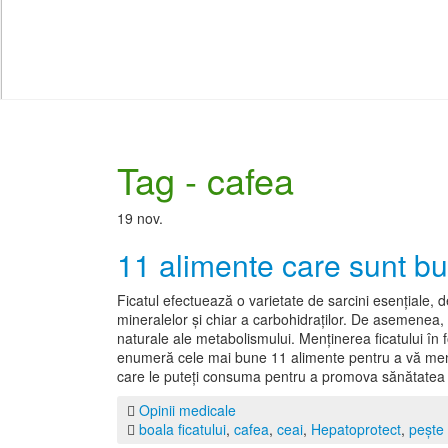
Tag - cafea
19
nov.
11 alimente care sunt bu
Ficatul efectuează o varietate de sarcini esențiale, d
mineralelor și chiar a carbohidraților. De asemenea,
naturale ale metabolismului. Menținerea ficatului în
enumeră cele mai bune 11 alimente pentru a vă men
care le puteți consuma pentru a promova sănătatea fica
Opinii medicale
boala ficatului
,
cafea
,
ceai
,
Hepatoprotect
,
pește