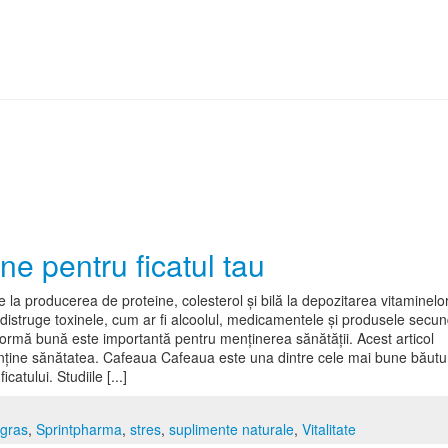
ne pentru ficatul tau
e la producerea de proteine, colesterol și bilă la depozitarea vitaminelor
 distruge toxinele, cum ar fi alcoolul, medicamentele și produsele secu
 formă bună este importantă pentru menținerea sănătății. Acest articol
ține sănătatea. Cafeaua Cafeaua este una dintre cele mai bune băutu
tului. Studiile [...]
 gras
,
Sprintpharma
,
stres
,
suplimente naturale
,
Vitalitate