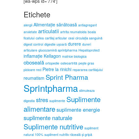
[wa-wps id=’774′]
Etichete
Alimentație sănătoasă
alergii
antiagregant
articulatii
anxietate
artrita reumatoida
boala
ficatului
cafea
cartilaj articular
ceai
circulația sanguină
durere
digest control
digestie ușoară
dureri
articulare
glucozamină sprintpharma
Hepatoprotect
inflamație
Kellagon
matrice biologica
oboseală
ortopedie
osteoartrită
pește gras
Pietre la rinichi
picioare reci
repararea cartilajului
Sprint Pharma
reumatism
Sprintpharma
stimuleaza
Suplimente
stres
digestia
suplimente
alimentare
suplimente energie
suplimente naturale
Suplimente nutritive
supliment
natural 100%
supliment nutritiv răceală și gripă