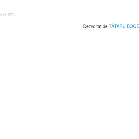
ine esențiale pentru sănătatea
vă
e 21, 2018
Dezvoltat de
TĂTARU BOG