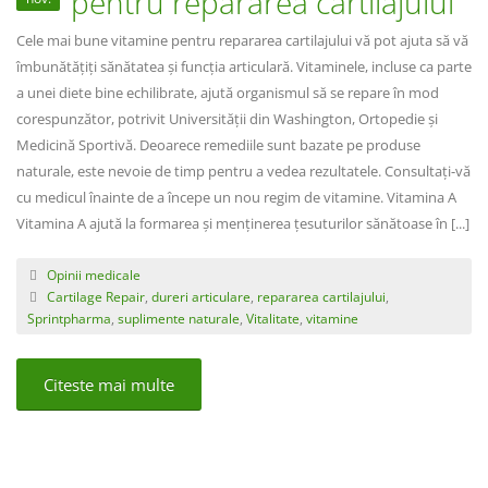
pentru repararea cartilajului
Cele mai bune vitamine pentru repararea cartilajului vă pot ajuta să vă
îmbunătățiți sănătatea și funcția articulară. Vitaminele, incluse ca parte
a unei diete bine echilibrate, ajută organismul să se repare în mod
corespunzător, potrivit Universității din Washington, Ortopedie și
Medicină Sportivă. Deoarece remediile sunt bazate pe produse
naturale, este nevoie de timp pentru a vedea rezultatele. Consultați-vă
cu medicul înainte de a începe un nou regim de vitamine. Vitamina A
Vitamina A ajută la formarea și menținerea țesuturilor sănătoase în [...]
Opinii medicale
Cartilage Repair
,
dureri articulare
,
repararea cartilajului
,
Sprintpharma
,
suplimente naturale
,
Vitalitate
,
vitamine
Citeste mai multe