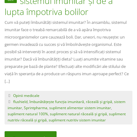
sistemul imunitar și de a
lupta împotriva bolilor
Cum vă puteți îmbunătăți sistemul imunitar? În ansamblu, sistemul
imunitar face o treabă remarcabilă de a vă apăra împotriva
microorganismelor care cauzează boli. Dar, uneori, nu reușește: un
germen invadează cu succes și vă îmbolnăvește organismul. Este
posibil să interveniți în acest proces și să vă intensificați sistemul
imunitar? Dacă vă îmbunătățiți dieta? Luați anumite vitamine sau
preparate pe bază de plante? Efectuați alte modificări ale stilului de
viață în speranța de a produce un răspuns imun aproape perfect? Ce
[...]
Opinii medicale
flushield
,
îmbunătățește funcția imunitară
,
răceală și gripă
,
sistem
imunitar
,
Sprintpharma
,
supliment alimentar sistem imunitar
,
supliment natural 100%
,
supliment natural răceală și gripă
,
supliment
nutritiv răceală și gripă
,
supliment nutritiv sistem imunitar