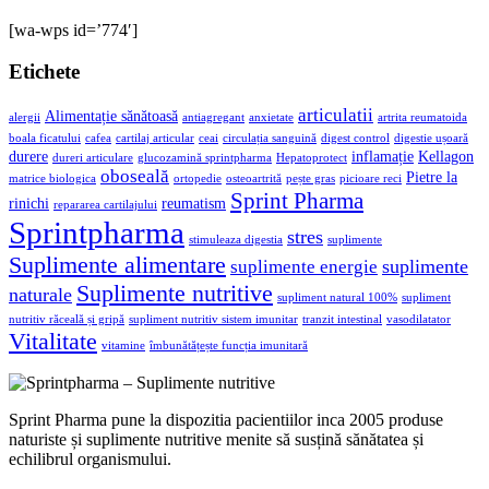
[wa-wps id=’774′]
Etichete
articulatii
Alimentație sănătoasă
alergii
antiagregant
anxietate
artrita reumatoida
boala ficatului
cafea
cartilaj articular
ceai
circulația sanguină
digest control
digestie ușoară
durere
inflamație
Kellagon
dureri articulare
glucozamină sprintpharma
Hepatoprotect
oboseală
Pietre la
matrice biologica
ortopedie
osteoartrită
pește gras
picioare reci
Sprint Pharma
rinichi
reumatism
repararea cartilajului
Sprintpharma
stres
stimuleaza digestia
suplimente
Suplimente alimentare
suplimente
suplimente energie
Suplimente nutritive
naturale
supliment natural 100%
supliment
nutritiv răceală și gripă
supliment nutritiv sistem imunitar
tranzit intestinal
vasodilatator
Vitalitate
vitamine
îmbunătățește funcția imunitară
Sprint Pharma pune la dispozitia pacientiilor inca 2005 produse
naturiste și suplimente nutritive menite să susțină sănătatea și
echilibrul organismului.