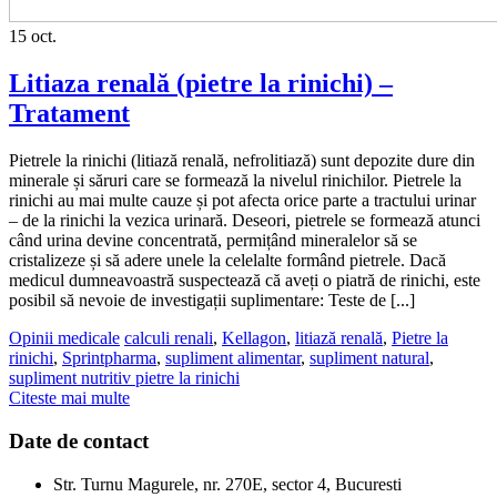
15
oct.
Litiaza renală (pietre la rinichi) –
Tratament
Pietrele la rinichi (litiază renală, nefrolitiază) sunt depozite dure din
minerale și săruri care se formează la nivelul rinichilor. Pietrele la
rinichi au mai multe cauze și pot afecta orice parte a tractului urinar
– de la rinichi la vezica urinară. Deseori, pietrele se formează atunci
când urina devine concentrată, permițând mineralelor să se
cristalizeze și să adere unele la celelalte formând pietrele. Dacă
medicul dumneavoastră suspectează că aveți o piatră de rinichi, este
posibil să nevoie de investigații suplimentare: Teste de [...]
Opinii medicale
calculi renali
,
Kellagon
,
litiază renală
,
Pietre la
rinichi
,
Sprintpharma
,
supliment alimentar
,
supliment natural
,
supliment nutritiv pietre la rinichi
Citeste mai multe
Date de contact
Str. Turnu Magurele, nr. 270E, sector 4, Bucuresti