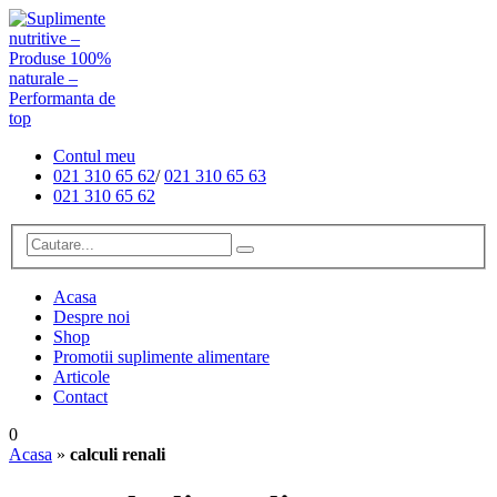
Contul meu
021 310 65 62
/
021 310 65 63
021 310 65 62
Acasa
Despre noi
Shop
Promotii suplimente alimentare
Articole
Contact
0
Acasa
»
calculi renali