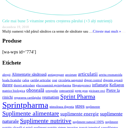
Cele mai bune 5 vitamine pentru creșterea părului (+3 alți nutrienți)
decembrie 19, 2018
Mulți oameni văd părul sănătos ca semn de sănătate sau …
Citeste mai mult »
Produse
[wa-wps id=’774′]
Etichete
articulatii
Alimentație sănătoasă
alergii
antiagregant
anxietate
artrita reumatoida
boala ficatului
cafea
cartilaj articular
ceai
circulația sanguină
digest control
digestie ușoară
durere
inflamație
Kellagon
dureri articulare
glucozamină sprintpharma
Hepatoprotect
oboseală
Pietre la
matrice biologica
ortopedie
osteoartrită
pește gras
picioare reci
Sprint Pharma
rinichi
reumatism
repararea cartilajului
Sprintpharma
stres
stimuleaza digestia
suplimente
Suplimente alimentare
suplimente
suplimente energie
Suplimente nutritive
naturale
supliment natural 100%
supliment
nutritiv răceală și gripă
supliment nutritiv sistem imunitar
tranzit intestinal
vasodilatator