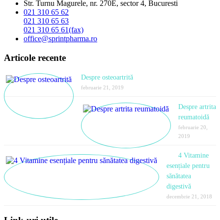
Str. Turnu Magurele, nr. 270E, sector 4, Bucuresti
021 310 65 62
021 310 65 63
021 310 65 61(fax)
office@sprintpharma.ro
Articole recente
Despre osteoartrită
februarie 21, 2019
Despre artrita
reumatoidă
februarie 20,
2019
4 Vitamine
esențiale pentru
sănătatea
digestivă
decembrie 21, 2018