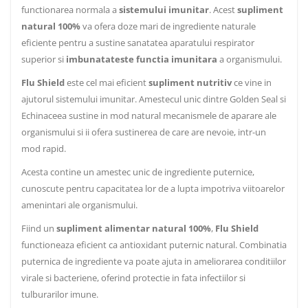
functionarea normala a
sistemului imunitar
. Acest
supliment
natural 100%
va ofera doze mari de ingrediente naturale
eficiente pentru a sustine sanatatea aparatului respirator
superior si
imbunatateste functia imunitara
a organismului.
Flu Shield
este cel mai eficient
supliment nutritiv
ce vine in
ajutorul sistemului imunitar. Amestecul unic dintre Golden Seal si
Echinaceea sustine in mod natural mecanismele de aparare ale
organismului si ii ofera sustinerea de care are nevoie, intr-un
mod rapid.
Acesta contine un amestec unic de ingrediente puternice,
cunoscute pentru capacitatea lor de a lupta impotriva viitoarelor
amenintari ale organismului.
Fiind un
supliment alimentar natural 100%
,
Flu Shield
functioneaza eficient ca antioxidant puternic natural. Combinatia
puternica de ingrediente va poate ajuta in ameliorarea conditiilor
virale si bacteriene, oferind protectie in fata infectiilor si
tulburarilor imune.