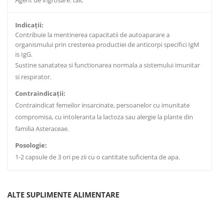
Agent de ingrosare: talc
Indicaţii:
Contribuie la mentinerea capacitatii de autoaparare a
organismului prin cresterea productiei de anticorpi specifici IgM
is IgG.
Sustine sanatatea si functionarea normala a sistemului imunitar
si respirator.
Contraindicaţii:
Contraindicat femeilor insarcinate, persoanelor cu imunitate
compromisa, cu intoleranta la lactoza sau alergie la plante din
familia Asteraceae.
Posologie:
1-2 capsule de 3 ori pe zii cu o cantitate suficienta de apa.
ALTE SUPLIMENTE ALIMENTARE