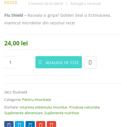
3
recenzii de la clienți
|
Adaugă o recenzie
5.00
out
of 5
Flu Shield –
Raceala si gripa? Golden Seal si Echinaceea,
inamicul microbilor din sezonul rece!
24,00
lei
ADAUGA IN COS
SKU:
flushield
Categorie:
Pentru imunitate
Etichete:
Intarirea sistemului imunitar
,
Produse naturiste
,
Suplimente alimentare
,
Suplimente nutritive