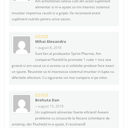
Am achizitionat cateva cutii din acest supliment
alimentar si m-a ajutat sa imi intaresc sistemul
imunitar impotriva racelii si a gripei. Va recomand acest
supliment nutritiv pentru orice sezon.
Mihai Alexandru
5
din 5
–
august 8, 2018
Sunt fan al produselor Sprint Pharma. Am
cumparat Flusield la promotie 1 cutie + inca una
gratuit si am vazut ca si acesta ca si celelalte produse face exact
ce spune. Reuseste sa iti intareasca sistemul imunitar in lupta cu
diferitele afectiuni. Cu siguranta voi mai cumpara si pe viitor.
Brehuta Dan
5
din 5
–
august 15, 2018
Un supliment alimentar foarte eficient! Aveam
probleme cu sinusurile la fiecare schimbare de
anotimp, dar Flushield m-a ajutat. Il recomand!