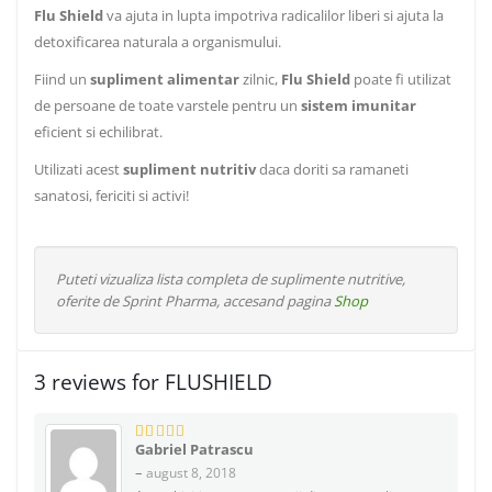
Flu Shield
va ajuta in lupta impotriva radicalilor liberi si ajuta la
detoxificarea naturala a organismului.
Fiind un
supliment alimentar
zilnic,
Flu Shield
poate fi utilizat
de persoane de toate varstele pentru un
sistem imunitar
eficient si echilibrat.
Utilizati acest
supliment nutritiv
daca doriti sa ramaneti
sanatosi, fericiti si activi!
Puteti vizualiza lista completa de suplimente nutritive,
oferite de Sprint Pharma, accesand pagina
Shop
3 reviews for FLUSHIELD
Gabriel Patrascu
5
din 5
–
august 8, 2018