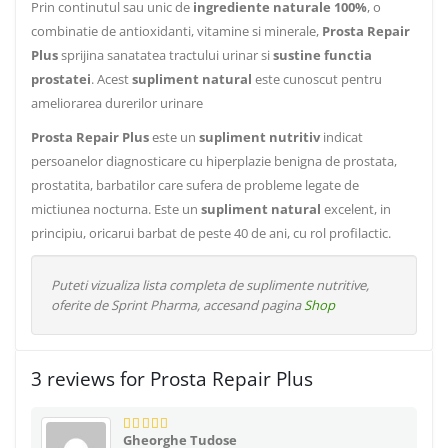
Prin continutul sau unic de
ingrediente naturale 100%
, o
combinatie de antioxidanti, vitamine si minerale,
Prosta Repair
Plus
sprijina sanatatea tractului urinar si
sustine functia
prostatei
. Acest
supliment natural
este cunoscut pentru
ameliorarea durerilor urinare
Prosta Repair Plus
este un
supliment nutritiv
indicat
persoanelor diagnosticare cu hiperplazie benigna de prostata,
prostatita, barbatilor care sufera de probleme legate de
mictiunea nocturna. Este un
supliment natural
excelent, in
principiu, oricarui barbat de peste 40 de ani, cu rol profilactic.
Puteti vizualiza lista completa de suplimente nutritive,
oferite de Sprint Pharma, accesand pagina
Shop
3 reviews for Prosta Repair Plus
Gheorghe Tudose
5
din 5