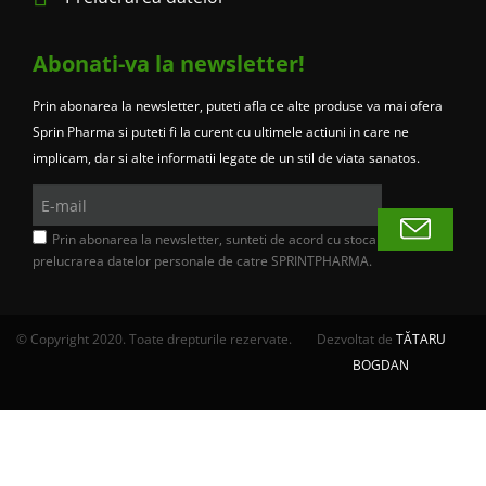
Abonati-va la newsletter!
Prin abonarea la newsletter, puteti afla ce alte produse va mai ofera
Sprin Pharma si puteti fi la curent cu ultimele actiuni in care ne
implicam, dar si alte informatii legate de un stil de viata sanatos.
E-
mail
Prin abonarea la newsletter, sunteti de acord cu stocarea si
prelucrarea datelor personale de catre SPRINTPHARMA.
© Copyright 2020. Toate drepturile rezervate.
Dezvoltat de
TĂTARU
BOGDAN