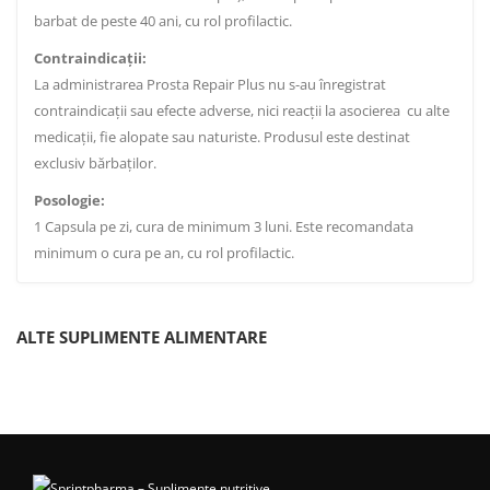
barbat de peste 40 ani, cu rol profilactic.
Contraindicaţii:
La administrarea Prosta Repair Plus nu s-au înregistrat
contraindicaţii sau efecte adverse, nici reacţii la asocierea cu alte
medicaţii, fie alopate sau naturiste. Produsul este destinat
exclusiv bărbaţilor.
Posologie:
1 Capsula pe zi, cura de minimum 3 luni. Este recomandata
minimum o cura pe an, cu rol profilactic.
ALTE SUPLIMENTE ALIMENTARE