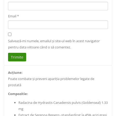
Email
*
Salvează-mi numele, emailul și site-ul web în acest navigator
pentru data viitoare când o să comentez.
Acţiune:
Poate combate şi preveni apariţia problemelor legate de
prostată
Compozitie:
Radacina de Hydrastis Canadensis pulvis (Goldenseal) 1.33
mg
Extract de Serenoa Repens -standardizat la 45% acizi grasi