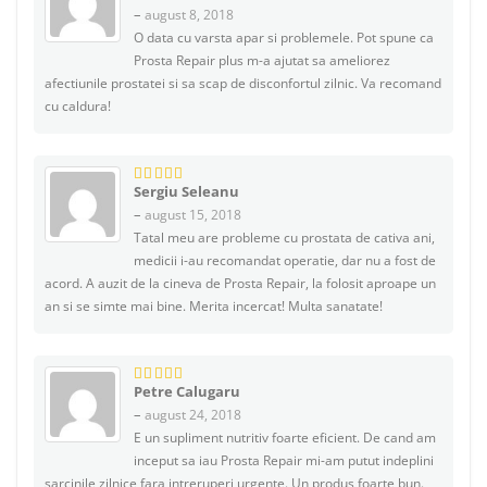
–
august 8, 2018
O data cu varsta apar si problemele. Pot spune ca
Prosta Repair plus m-a ajutat sa ameliorez
afectiunile prostatei si sa scap de disconfortul zilnic. Va recomand
cu caldura!
Sergiu Seleanu
5
din 5
–
august 15, 2018
Tatal meu are probleme cu prostata de cativa ani,
medicii i-au recomandat operatie, dar nu a fost de
acord. A auzit de la cineva de Prosta Repair, la folosit aproape un
an si se simte mai bine. Merita incercat! Multa sanatate!
Petre Calugaru
5
din 5
–
august 24, 2018
E un supliment nutritiv foarte eficient. De cand am
inceput sa iau Prosta Repair mi-am putut indeplini
sarcinile zilnice fara intreruperi urgente. Un produs foarte bun.