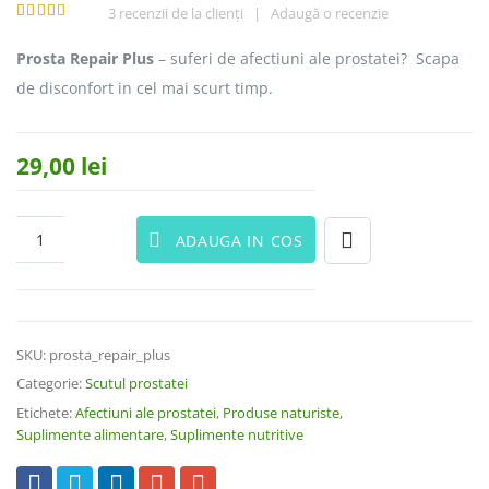
3
recenzii de la clienți
|
Adaugă o recenzie
5.00
out
of 5
Prosta Repair Plus
– suferi de afectiuni ale prostatei? Scapa
de disconfort in cel mai scurt timp.
29,00
lei
ADAUGA IN COS
SKU:
prosta_repair_plus
Categorie:
Scutul prostatei
Etichete:
Afectiuni ale prostatei
,
Produse naturiste
,
Suplimente alimentare
,
Suplimente nutritive