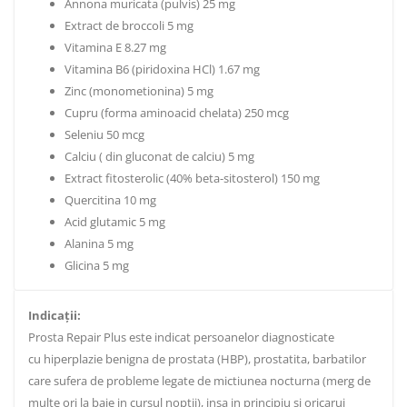
Annona muricata (pulvis) 25 mg
Extract de broccoli 5 mg
Vitamina E 8.27 mg
Vitamina B6 (piridoxina HCl) 1.67 mg
Zinc (monometionina) 5 mg
Cupru (forma aminoacid chelata) 250 mcg
Seleniu 50 mcg
Calciu ( din gluconat de calciu) 5 mg
Extract fitosterolic (40% beta-sitosterol) 150 mg
Quercitina 10 mg
Acid glutamic 5 mg
Alanina 5 mg
Glicina 5 mg
Indicaţii:
Prosta Repair Plus este indicat persoanelor diagnosticate
cu hiperplazie benigna de prostata (HBP), prostatita, barbatilor
care sufera de probleme legate de mictiunea nocturna (merg de
multe ori la baie in cursul noptii), insa in principiu si oricarui