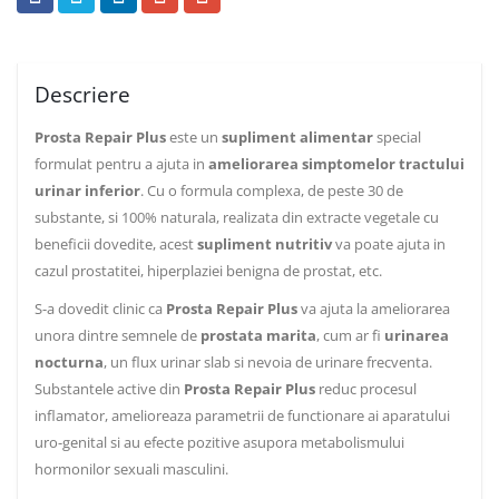
Descriere
Prosta Repair Plus
este un
supliment alimentar
special
formulat pentru a ajuta in
ameliorarea simptomelor tractului
urinar inferior
. Cu o formula complexa, de peste 30 de
substante, si 100% naturala, realizata din extracte vegetale cu
beneficii dovedite, acest
supliment nutritiv
va poate ajuta in
cazul prostatitei, hiperplaziei benigna de prostat, etc.
S-a dovedit clinic ca
Prosta Repair Plus
va ajuta la ameliorarea
unora dintre semnele de
prostata marita
, cum ar fi
urinarea
nocturna
, un flux urinar slab si nevoia de urinare frecventa.
Substantele active din
Prosta Repair Plus
reduc procesul
inflamator, amelioreaza parametrii de functionare ai aparatului
uro-genital si au efecte pozitive asupora metabolismului
hormonilor sexuali masculini.