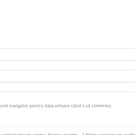
acest navigator pentru data viitoare când o să comentez.
; potentiator de aroma: Menta; mentol – 7,80mg; corector de aciditate