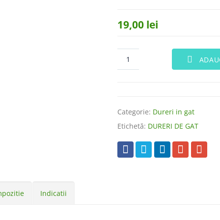
19,00
lei
ADAU
Categorie:
Dureri in gat
Etichetă:
DURERI DE GAT
mpozitie
Indicatii