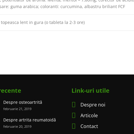
sare: guma arabica; coloranti: curcumina, albastru briliant FCF
 topeasca lent in gura (o tableta la 2-3 ore)
 recente
Link-uri utile
Despre osteoartrită
Despre noi
februarie 21, 2019
Articole
Despre artrita reumatoidă
Contact
februarie 20, 2019