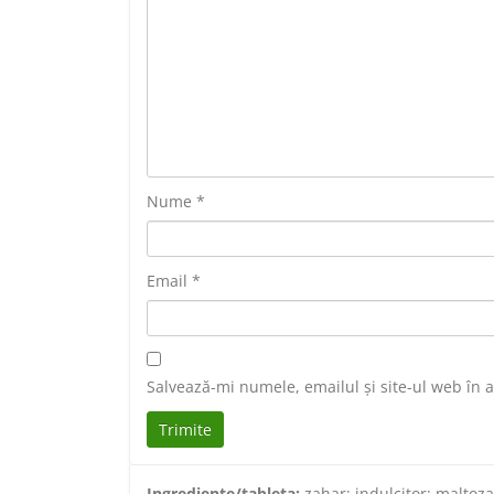
Nume
*
Email
*
Salvează-mi numele, emailul și site-ul web în 
Ingrediente/tableta:
zahar; indulcitor: maltoza