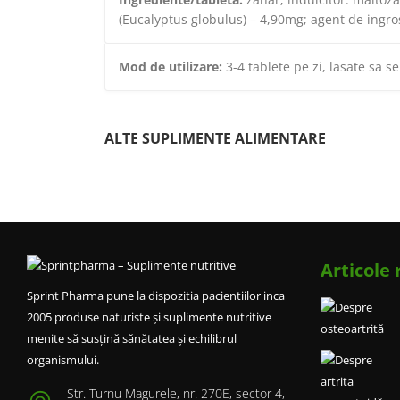
(Eucalyptus globulus) – 4,90mg; agent de ingro
Mod de utilizare:
3-4 tablete pe zi, lasate sa se
ALTE SUPLIMENTE ALIMENTARE
Articole
Sprint Pharma pune la dispozitia pacientiilor inca
2005 produse naturiste și suplimente nutritive
menite să susțină sănătatea și echilibrul
organismului.
Str. Turnu Magurele, nr. 270E, sector 4,