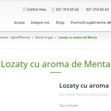
Contul meu
021 310 65 62
/
021 310 65 63
Acasa
Despre noi
Shop
Promotii suplimente a
ritive – SprintPharma
»
Dureri in gat
»
Lozaty cu aroma de Menta
Lozaty cu aroma de Menta
Lozaty cu aroma
Nu există recenzii până acum.
Fara Gluten